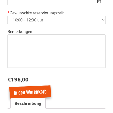
*
Gewünschte reservierungszeit
Bemerkungen
€
196,00
In den Warenkorb
Paintball
für
Beschreibung
Kinder
Menge