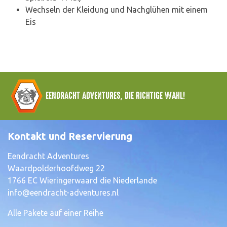
Wechseln der Kleidung und Nachglühen mit einem
Eis
EENDRACHT ADVENTURES, DIE RICHTIGE WAHL!
Kontakt und Reservierung
Eendracht Adventures
Waardpolderhoofdweg 22
1766 EC Wieringerwaard die Niederlande
info@eendracht-adventures.nl
Alle Pakete auf einer Reihe