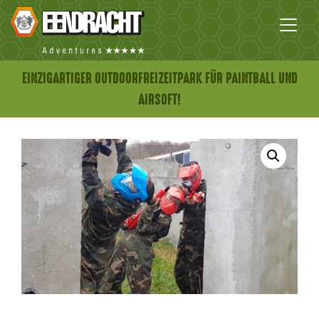
EINZIGARTIGER OUTDOORFREIZEITPARK FÜR PAINTBALL UND
AIRSOFT!