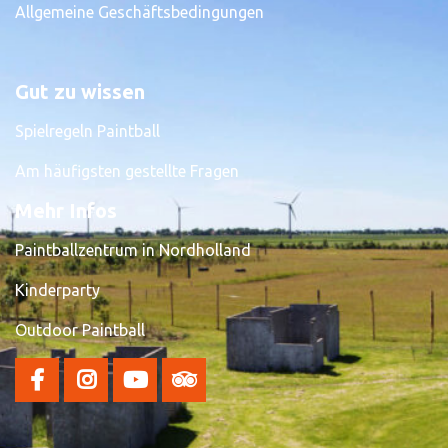
Allgemeine Geschäftsbedingungen
Gut zu wissen
Spielregeln Paintball
Am häufigsten gestellte Fragen
Mehr Infos
Paintballzentrum in Nordholland
Kinderparty
Outdoor Paintball