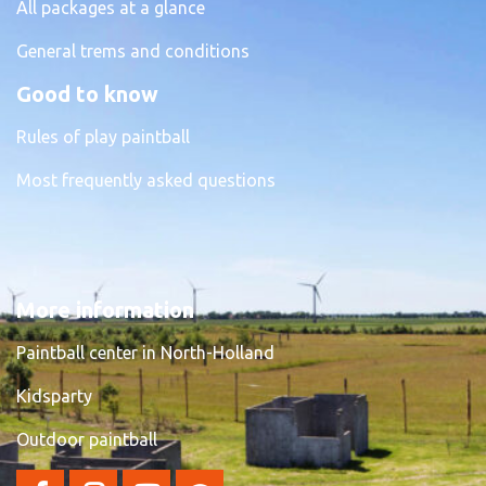
All packages at a glance
General trems and conditions
Good to know
Rules of play paintball
Most frequently asked questions
More information
Paintball center in North-Holland
Kidsparty
Outdoor paintball