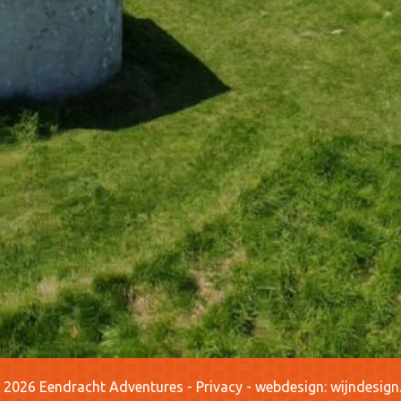
 2026 Eendracht Adventures
-
Privacy
-
webdesign:
wijndesign.