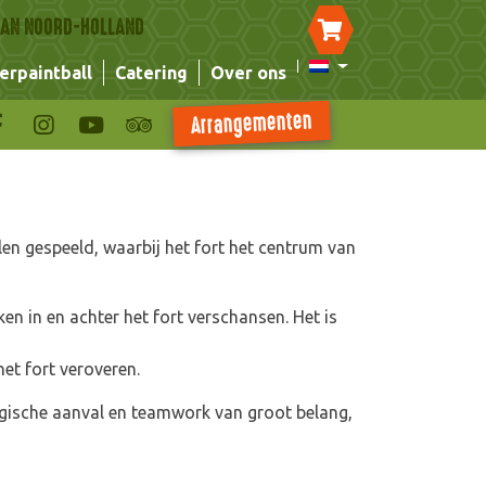
 VAN NOORD-HOLLAND
erpaintball
Catering
Over ons
Arrangementen
len gespeeld, waarbij het fort het centrum van
ken in en achter het fort verschansen. Het is
het fort veroveren.
tegische aanval en teamwork van groot belang,