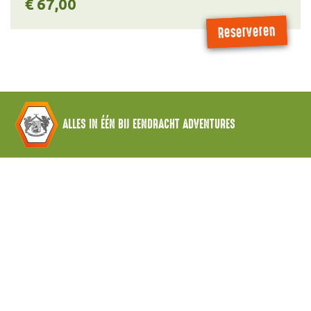
€ 67,00
Reserveren
ALLES IN ÉÉN BIJ EENDRACHT ADVENTURES
Contact en reserveren
Eendracht Adventures Waardpolderhoofdweg 22
1766 EC Wieringerwaard
info@eendracht-adventures.nl
Alle pakketten op een rij
Algemene voorwaarden