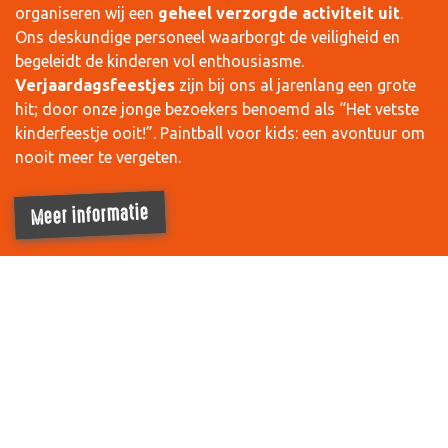
organiseren wij een
geheel verzorgde activiteit uit
.
Ons deskundige personeel waarborgt de veiligheid en
begeleidt de kinderen vol enthousiasme.
Verjaardagsfeestjes
zijn bij ons al jarenlang een grote
hit; door onze jonge bezoekers benoemd als “Het vetste
kinderfeestje ooit!”. Paintball voor kids: een avontuur om
nooit meer te vergeten.
Meer informatie