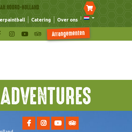
 VAN NOORD-HOLLAND
erpaintball
Catering
Over ons
Arrangementen
T ADVENTURES
olland