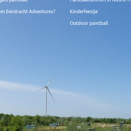
m Eendracht Adventures?
Kinderfeestje
Outdoor paintball