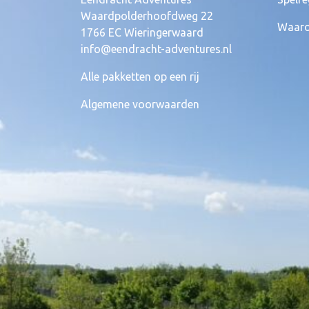
Waardpolderhoofdweg 22
Waaro
1766 EC Wieringerwaard
info@eendracht-adventures.nl
Alle pakketten op een rij
Algemene voorwaarden