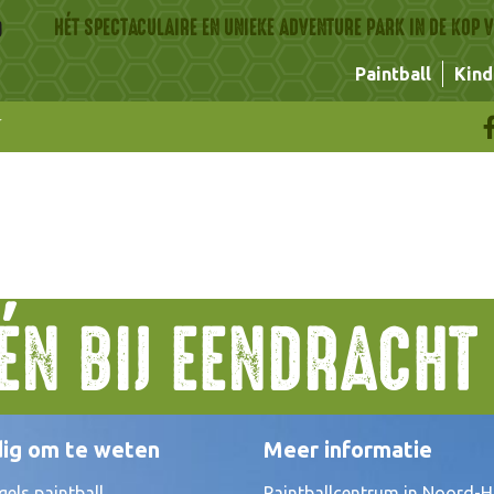
HÉT SPECTACULAIRE EN UNIEKE ADVENTURE PARK IN DE KOP
Paintball
Kind
ÉÉN BIJ EENDRACH
ig om te weten
Meer informatie
gels paintball
Paintballcentrum in Noord-H